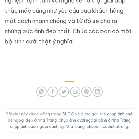
nghiệp, tậm tâm với nghề sẽ hỗ trợ, giải đáp
thắc mắc cũng như yêu cầu của khách hàng
một cách nhanh chóng và từ đó sẽ cho ra
những bức ảnh đẹp nhất. Chúc các bạn có một
bộ hình cưới thật ý nghĩa!
Bài viết này được đăng trong
BLOG
và được gắn thẻ
chụp ảnh cưới
dã ngoại đẹp ở Nha Trang
,
chụp ảnh cưới ngoại cảnh ở Nha Trang
,
chụp ảnh cưới ngoại cảnh tại Nha Trang
,
chupanhcuoinhatrang
.