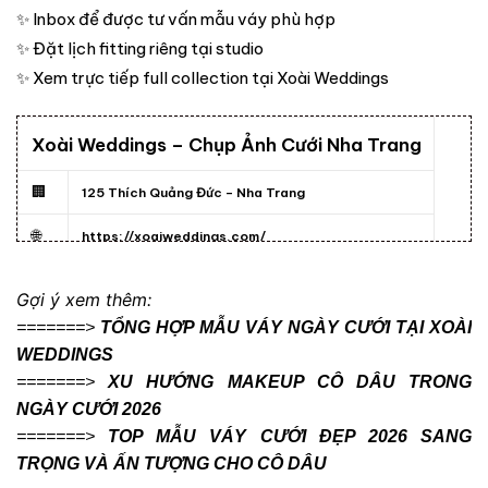
✨ Inbox để được tư vấn mẫu váy phù hợp
✨ Đặt lịch fitting riêng tại studio
✨ Xem trực tiếp full collection tại Xoài Weddings
Xoài Weddings – Chụp Ảnh Cưới Nha Trang
🏢
125 Thích Quảng Đức – Nha Trang
🌐
https://xoaiweddings.com/
☎️
0788.426.406
Gợi ý xem thêm:
=======>
TỔNG HỢP MẪU VÁY NGÀY CƯỚI TẠI XOÀI
WEDDINGS
=======>
XU HƯỚNG MAKEUP CÔ DÂU TRONG
NGÀY CƯỚI 2026
=======>
TOP MẪU VÁY CƯỚI ĐẸP 2026 SANG
TRỌNG VÀ ẤN TƯỢNG CHO CÔ DÂU