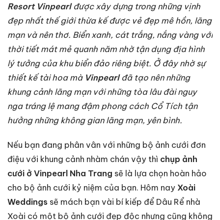
R
esort Vinpearl
được xây dựng trong những vịnh
đẹp nhất thế giới thừa kế được vẻ đẹp mê hồn, lãng
mạn và nên thơ. Biển xanh, cát trắng, nắng vàng với
thời tiết mát mẻ quanh năm nhờ tận dụng địa hình
lý tưởng của khu biển đảo riêng biệt. Ở đây nhờ sự
thiết kế tài hoa mà
Vinpearl
đã tạo nên những
khung cảnh lãng mạn với những tòa lâu đài nguy
nga tráng lệ mang đậm phong cách Cổ Tích tận
hưởng những không gian lãng mạn, yên bình.
Nếu bạn đang phân vân với những bộ ảnh cưới đơn
điệu với khung cảnh nhàm chán vậy thì
chụp ảnh
cưới ở Vinpearl Nha Trang
sẽ là lựa chọn hoàn hảo
cho bộ ảnh cưới kỷ niệm của bạn. Hôm nay
Xoài
Weddings
sẽ mách bạn vài bí kiếp để Dâu Rể nhà
Xoài có một bộ ảnh cưới đẹp độc nhưng cũng không