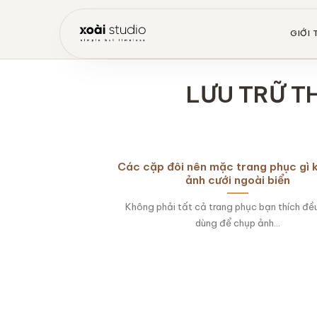
Bỏ
qua
GIỚI 
nội
dung
LƯU TRỮ T
Các cặp đôi nên mặc trang phục gì 
ảnh cưới ngoài biển
Không phải tất cả trang phục bạn thích đề
dùng để chụp ảnh...