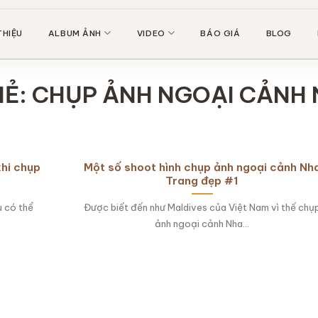
THIỆU
ALBUM ẢNH
VIDEO
BÁO GIÁ
BLOG
HẺ:
CHỤP ẢNH NGOẠI CẢNH
khi chụp
Một số shoot hình chụp ảnh ngoại cảnh Nh
Trang đẹp #1
u có thể
Được biết đến như Maldives của Việt Nam vì thế chụ
ảnh ngoại cảnh Nha...