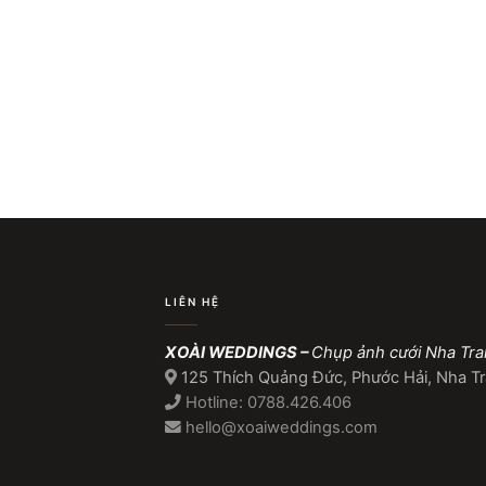
LIÊN HỆ
XOÀI WEDDINGS –
Chụp ảnh cưới Nha Tr
125 Thích Quảng Đức, Phước Hải, Nha T
Hotline: 0788.426.406
hello@xoaiweddings.com