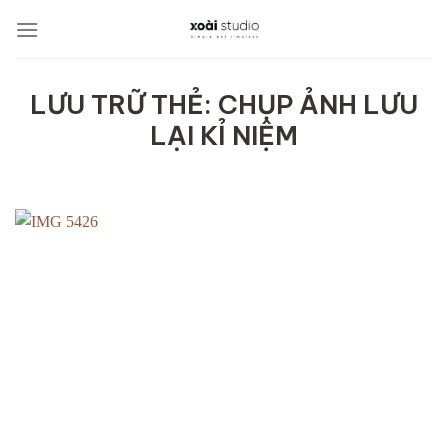
Bỏ
qua
nội
dung
LƯU TRỮ THẺ:
CHỤP ẢNH LƯU
LẠI KỈ NIỆM