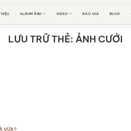
THIỆU
ALBUM ẢNH
VIDEO
BÁO GIÁ
BLOG
LƯU TRỮ THẺ:
ẢNH CƯỚI
LÀ VỪA?