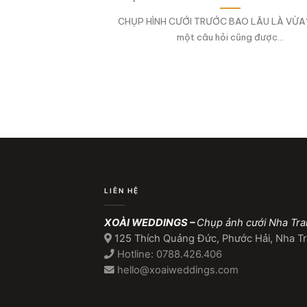
CHỤP HÌNH CƯỚI TRƯỚC BAO LÂU LÀ VỪA?
một câu hỏi cũng được...
LIÊN HỆ
XOÀI WEDDINGS –
Chụp ảnh cưới Nha Tr
125 Thích Quảng Đức, Phước Hải, Nha T
Hotline: 0788.426.406
hello@xoaiweddings.com