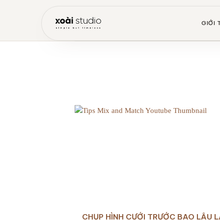
Bỏ
qua
GIỚI 
nội
dung
CHỤP HÌNH CƯỚI TRƯỚC BAO LÂU 