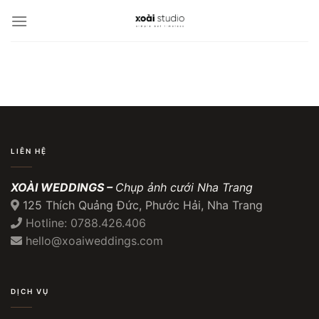
Bỏ
qua
nội
dung
LIÊN HỆ
XOÀI WEDDINGS –
Chụp ảnh cưới Nha Trang
125 Thích Quảng Đức, Phước Hải, Nha Trang
Hotline: 0788.426.406
hello@xoaiweddings.com
DỊCH VỤ