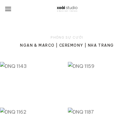
Bỏ
qua
nội
dung
PHÓNG SỰ CƯỚI
NGAN & MARCO | CEREMONY | NHA TRANG